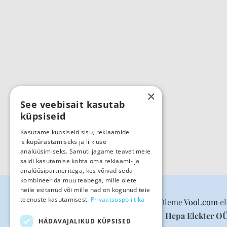
×
See veebisait kasutab
küpsiseid
Kasutame küpsiseid sisu, reklaamide
isikupärastamiseks ja liikluse
analüüsimiseks. Samuti jagame teavet meie
saidi kasutamise kohta oma reklaami- ja
analüüsipartneritega, kes võivad seda
kombineerida muu teabega, mille olete
neile esitanud või mille nad on kogunud teie
teenuste kasutamisest.
Privaatsuspoliitika
Oleme
Vool.com
el
Hepa Elekter O
HÄDAVAJALIKUD KÜPSISED