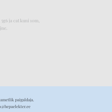
 5g6 ja cat kuni 10m,
jne.
ametlik paigaldaja.
fo@hepaelekter.ee