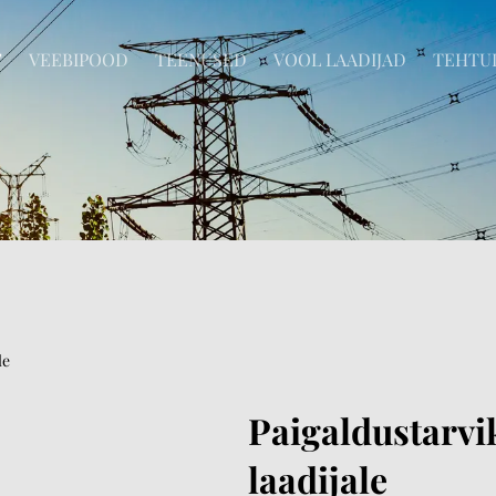
T
VEEBIPOOD
TEENUSED
VOOL LAADIJAD
TEHTU
le
Paigaldustarv
laadijale