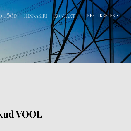
D TÖÖD
HINNAKIRI
KONTAKT
EESTI KEELES
ikud VOOL