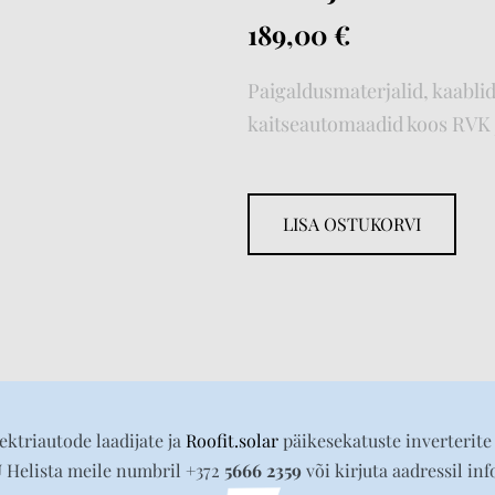
189,00 €
Paigaldusmaterjalid, kaablid
kaitseautomaadid koos RVK 
LISA OSTUKORVI
ektriautode laadijate ja
Roofit.solar
päikesekatuste inverterite 
Ü
Helista meile numbril +372
5666 2359
või kirjuta aadressil in